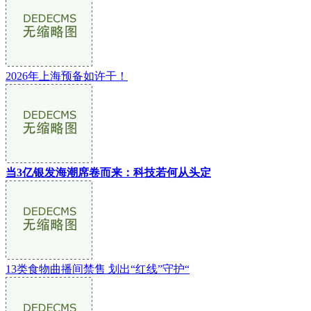
2026年上海预备如许干！
当3亿银发海潮席卷而来：科技若何从头定
13类食物曲播间禁售 划出“红线”守护“