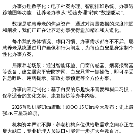
办事办理数字化：电子档案办理、智能排班系统、办事逃
踪地图等功能，让养老办事从“经验办理”转向“数据驱动”。
数据是聪慧养老的焦点资产。通过对海量数据的深度挖掘
和阐发，我们正正在让养老办事变得愈加精准和人道化。
每小我的身体情况、糊口习惯、办事需求都各不不异。聪
慧养老系统通过用户画像和行为阐发，为每位白叟量身定制个
性化办事方案。
居家养老场景：通过智能床垫、门窗传感器、烟雾报警器
等设备，建立居家平安防护网。白叟只需一键操做，即可享受
告急呼叫、用药提示、家政办事预定等全方位办事。
办事内容定制化：基于白叟的乐趣快乐喜爱和糊口习惯，
保举适合的文化文娱、康复锻炼等办事内容。
2026首款机能Ultra旗舰！iQOO 15 Ultra今天发布：史上最
强2K三星珠峰屏。
机构资本严沉不脚：养老机构床位供给取需求之间存正在
庞大缺口，专业护理人员缺口可能进一步扩大至数百万。