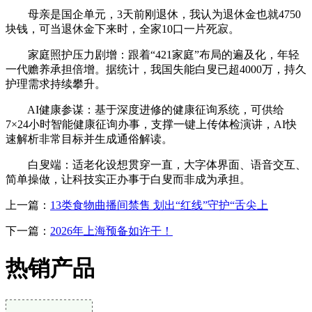
母亲是国企单元，3天前刚退休，我认为退休金也就4750
块钱，可当退休金下来时，全家10口一片死寂。
家庭照护压力剧增：跟着“421家庭”布局的遍及化，年轻
一代赡养承担倍增。据统计，我国失能白叟已超4000万，持久
护理需求持续攀升。
AI健康参谋：基于深度进修的健康征询系统，可供给
7×24小时智能健康征询办事，支撑一键上传体检演讲，AI快
速解析非常目标并生成通俗解读。
白叟端：适老化设想贯穿一直，大字体界面、语音交互、
简单操做，让科技实正办事于白叟而非成为承担。
上一篇：
13类食物曲播间禁售 划出“红线”守护“舌尖上
下一篇：
2026年上海预备如许干！
热销产品