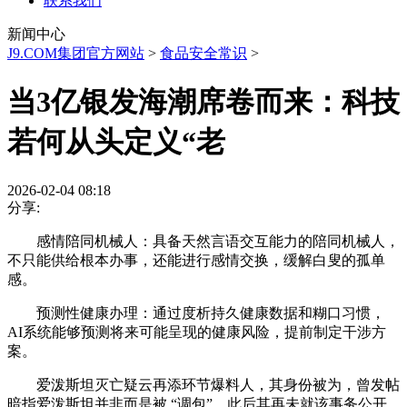
联系我们
新闻中心
J9.COM集团官方网站
>
食品安全常识
>
当3亿银发海潮席卷而来：科技
若何从头定义“老
2026-02-04 08:18
分享:
感情陪同机械人：具备天然言语交互能力的陪同机械人，
不只能供给根本办事，还能进行感情交换，缓解白叟的孤单
感。
预测性健康办理：通过度析持久健康数据和糊口习惯，
AI系统能够预测将来可能呈现的健康风险，提前制定干涉方
案。
爱泼斯坦灭亡疑云再添环节爆料人，其身份被为，曾发帖
暗指爱泼斯坦并非而是被 “调包”，此后其再未就该事务公开