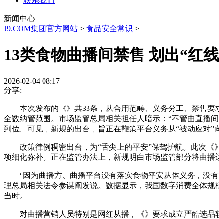
联系我们
新闻中心
J9.COM集团官方网站
>
食品安全常识
>
13类食物曲播间禁售 划出“红线
2026-02-04 08:17
分享:
本次发布的《》共33条，从合用范畴、义务分工、禁售要求
全数纳管范围。市场监管总局相关担任人暗示：“不管曲直播间
到位。可见，新规的出台，旨正在鞭策平台义务从“被动应对”向
政策律例稠密出台，为“舌尖上的平安”保驾护航。此次《》
项细化弥补。正在监管办法上，新规明白市场监管部分将曲播
“因为曲播方、曲播平台没有落实食物平安从体义务，没有对
理总局相关法令参谋阐发说。数据显示，我国数字消费全体规模
当时。
对曲播营销人员特别是网红从播，《》要求成立严酷选品轨制