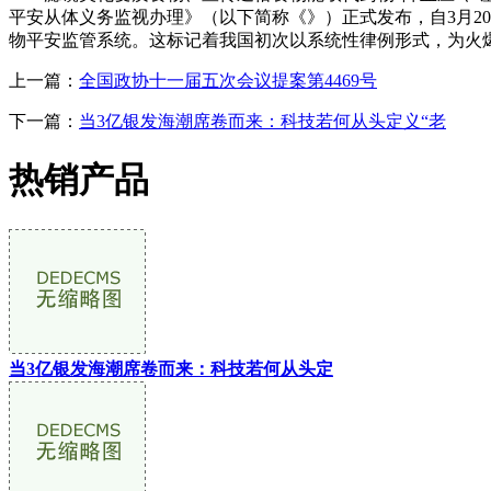
平安从体义务监视办理》（以下简称《》）正式发布，自3月2
物平安监管系统。这标记着我国初次以系统性律例形式，为火爆
上一篇：
全国政协十一届五次会议提案第4469号
下一篇：
当3亿银发海潮席卷而来：科技若何从头定义“老
热销产品
当3亿银发海潮席卷而来：科技若何从头定