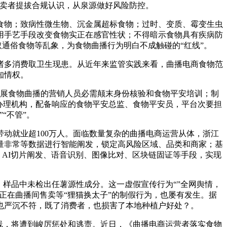
发卖者提拔合规认识，从泉源做好风险防控。
食物；致病性微生物、沉金属超标食物；过时、变质、霉变生虫
用手艺手段改变食物实正在感官性状；不得暗示食物具有疾病防
取通俗食物等乱象，为食物曲播行为明白不成触碰的“红线”。
多消费取卫生现患。从近年来监管实践来看，曲播电商食物范
知情权。
展食物曲播的营销人员必需颠末身份核验和食物平安培训；制
办理机构，配备响应的食物平安总监、食物平安员，平台次要担
“不管”。
动就业超100万人。面临数量复杂的曲播电商运营从体，浙江
量非常等数据进行智能阐发，锁定高风险区域、品类和商家；基
、AI切片阐发、语音识别、图像比对、区块链固证等手段，实现
样品中未检出任薯源性成分。这一虚假宣传行为“”全网舆情，
正在曲播间售卖等“狸猫换太子”的制假行为，也屡有发生。据
量也严沉不符，既了消费者，也损害了本地种植户好处？。
线，将遭到峻厉惩处和逃责。近日，《曲播电商运营者落实食物