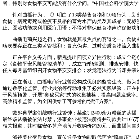
者，特别对食物平安可能没有什么学问。”中国社会科学院大
针对曲播行为，《》明白了13类禁售食物和10项行为，划
食物；病死毒死或检疫不及格的畜禽水产肉类及其成品；无标
止、医治功能或利用医疗用语；不得对非保健食物声称保健功能
曲播电商兴起之初，食物就是其最焦点的赛道之一。食物曲
畴次要存正在三类监管挑和：冒充伪劣、过时变质食物流入曲
正在平台义务方面，新规提出四项立异性行动：成立全链条审
定《食物平安风险管控清单》，成立“智能监测、排查安排、
任人每月需组织召开食物平安安排会；发觉违法行为当即并演讲
正在浙江，曲播电商行业曾经构成优良的监管生态。做为曲播
通过数字化监管、行业共治等行动堆集了必然实践经验，正在
于风险预警，开展“奥秘买家”式的收集抽检，提高问题发觉率
高效精准监管，为全国供给了可参考的“浙江方案”。
数起典型案例敲响行业警钟：某坐拥2400余万粉丝的从播，
最终该从播被依法封禁，涉事企业被违法所得并罚款共计165
相关报道，其时临安冬笋产地每斤收购价约20元，而曲播间冒
滤镜美化变质食物、宣传通俗食物能取代药物“降血压”、虚