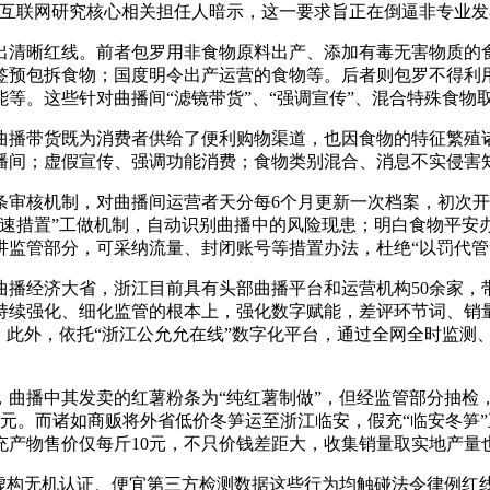
学互联网研究核心相关担任人暗示，这一要求旨正在倒逼非专业
出清晰红线。前者包罗用非食物原料出产、添加有毒无害物质的
签预包拆食物；国度明令出产运营的食物等。后者则包罗不得利
等。这些针对曲播间“滤镜带货”、“强调宣传”、混合特殊食物
播带货既为消费者供给了便利购物渠道，也因食物的特征繁殖诸
播间；虚假宣传、强调功能消费；食物类别混合、消息不实侵害
核机制，对曲播间运营者天分每6个月更新一次档案，初次开
快速措置”工做机制，自动识别曲播中的风险现患；明白食物平安
监管部分，可采纳流量、封闭账号等措置办法，杜绝“以罚代管”
经济大省，浙江目前具有头部曲播平台和运营机构50余家，带
持续强化、细化监管的根本上，强化数字赋能，差评环节词、销
。此外，依托“浙江公允允在线”数字化平台，通过全网全时监测
曲播中其发卖的红薯粉条为“纯红薯制做”，但经监管部分抽检，
万元。而诸如商贩将外省低价冬笋运至浙江临安，假充“临安冬笋”
充产物售价仅每斤10元，不只价钱差距大，收集销量取实地产
构无机认证、便宜第三方检测数据这些行为均触碰法令律例红