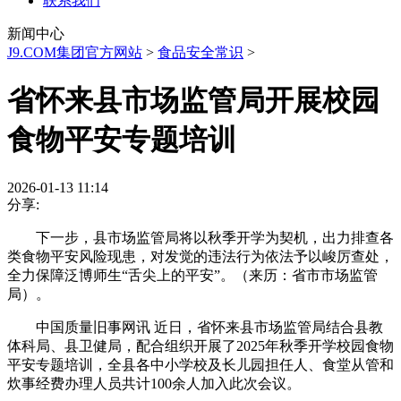
联系我们
新闻中心
J9.COM集团官方网站
>
食品安全常识
>
省怀来县市场监管局开展校园
食物平安专题培训
2026-01-13 11:14
分享:
下一步，县市场监管局将以秋季开学为契机，出力排查各
类食物平安风险现患，对发觉的违法行为依法予以峻厉查处，
全力保障泛博师生“舌尖上的平安”。（来历：省市市场监管
局）。
中国质量旧事网讯 近日，省怀来县市场监管局结合县教
体科局、县卫健局，配合组织开展了2025年秋季开学校园食物
平安专题培训，全县各中小学校及长儿园担任人、食堂从管和
炊事经费办理人员共计100余人加入此次会议。