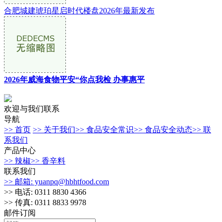
合肥城建琥珀星启时代楼盘2026年最新发布
2026年威海食物平安“你点我检 办事惠平
欢迎与我们联系
导航
>> 首页
>> 关于我们
>> 食品安全常识
>> 食品安全动态
>> 联
系我们
产品中心
>> 辣椒
>> 香辛料
联系我们
>> 邮箱: yuanpq@hbhtfood.com
>> 电话: 0311 8830 4366
>> 传真: 0311 8833 9978
邮件订阅