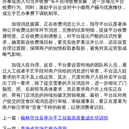
办事或加入勾当并收费”等不合理收费景象，进一步规范平台
收费行为。同时，激励平台企业对中小微商户赐与优惠搀扶，
成立手艺办事费下调机制等。
加强消息披露。正在收费消息公示上，指导平台以显著体
例公开收费法则等环节消息，完整的结算明细，提拔平台收费
通明度。正在收费法则调整上，对平台提出严酷的法式性要
求，确需新设收费项目标，要充实收罗看法并公示，还应设置
合理过渡期，保障商户的知情权取参取权，避免对其运营形成
晦气影响。
加强入驻办理。起首，平台要设置特地的团队和人员，通
过人工或者手艺手段对商户供给的消息进行审查，不合适入驻
要求的不克不及上线运营。其次，尺度对商户入驻外卖平台提
出了同一要求，除了提交需要的天分消息外，进一步细化了门
脸照、照、后厨照等具体要求，而且要求商户并上传实正在
的、带有门店消息的持续拍摄无剪辑视频。最初，平台应对商
户提交的堂食区域消息进行审核，审核通事后，要正在显著为
商户标注带有“堂食”字样的标签，以便消费者识别。
上一篇：
榆林市佳县举办手工挂面高质量成长培训班
下一篇：
青海省市场监视办理局