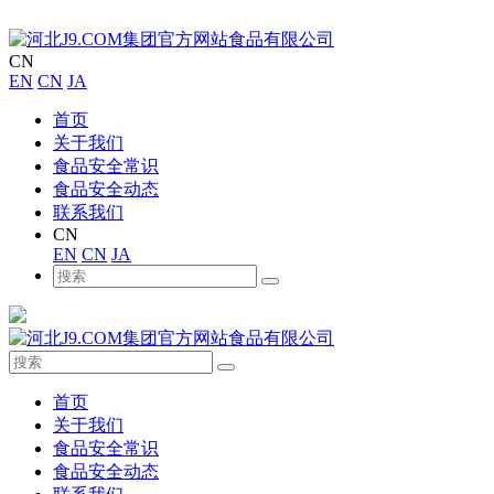
CN
EN
CN
JA
首页
关于我们
食品安全常识
食品安全动态
联系我们
CN
EN
CN
JA
首页
关于我们
食品安全常识
食品安全动态