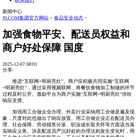
联系我们
新闻中心
J9.COM集团官方网站
>
食品安全动态
>
加强食物平安、配送员权益和
商户好处保障 国度
2025-12-07 08:01
分享:
推进“互联网+明厨亮灶”。商户应积极共同实施“互联网
+明厨亮灶”，通过采用视频联网，将餐饮食物加工制做的环节
过程及时公开。激励平台为商户实施“互联网+明厨亮灶”供给
响应支撑。
加强用工合做企业办理。外卖行业采纳用工合做是遍及现
象，尺度对此也做出了响应放置。用工合做企业正在配送员办
理、社会保障、劳动报答分派、职业成长取关怀等方面该当落
实响应义务。涉及配送员严沉好处的办理法则发生变化时，用