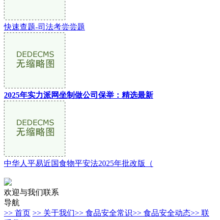
快速查题-司法考尝尝题
2025年实力派网坐制做公司保举：精选最新
中华人平易近国食物平安法2025年批改版（
欢迎与我们联系
导航
>> 首页
>> 关于我们
>> 食品安全常识
>> 食品安全动态
>> 联