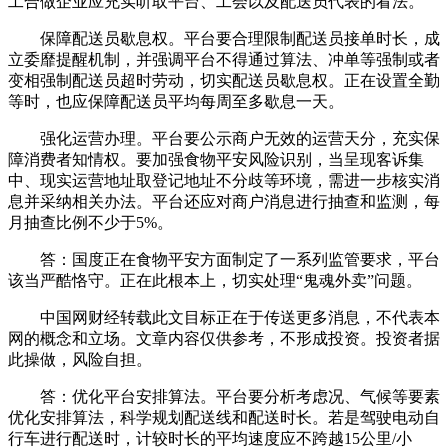
工合做企业应充实听取平台、工会以及配送员代表的看法。
保障配送员歇息权。平台要合理限制配送员接单时长，成
立委靡提醒机制，并强调平台不得通过算法、冲单等强制或者
变相强制配送员超时劳动，切实配送员歇息权。正在设置全勤
等时，也应保障配送员平均每周至多歇息一天。
强化运营办理。平台要公示商户无效的运营天分，充实保
障消费者知情权。要加强食物平安风险识别，当呈现客诉集
中、现实运营地址取登记地址不分歧等环境，需进一步核实消
息并采纳相关办法。平台还应对商户消息进行抽查和监测，每
月抽查比例不少于5%。
答：国度正在食物平安方面制定了一系列监管要求，平台
该当严酷恪守。正在此根本上，切实处理“鬼魂外卖”问题。
中国网财经转载此文目标正在于传送更多消息，不代表本
网的概念和立场。文章内容仅供参考，不形成投资。投资者据
此操做，风险自担。
答：优化平台安排算法。平台要分析考虑况、气候等要素
优化安排算法，科学规划配送线和配送时长。若是驾驶电动自
行车进行配送时，计较时长的平均速度应不跨越15公里/小