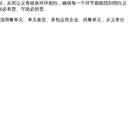
，从而让义务链条环环相扣，确保每一个环节都能找到明白义
岗必有责、守岗必担责。
集顶用餐单元、单元食堂、承包运营企业、供餐单元，从义务分