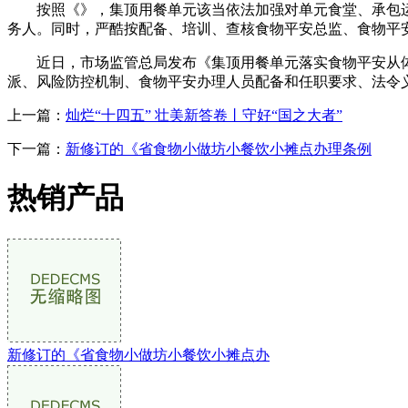
按照《》，集顶用餐单元该当依法加强对单元食堂、承包运
务人。同时，严酷按配备、培训、查核食物平安总监、食物平
近日，市场监管总局发布《集顶用餐单元落实食物平安从体义务
派、风险防控机制、食物平安办理人员配备和任职要求、法令
上一篇：
灿烂“十四五” 壮美新答卷丨守好“国之大者”
下一篇：
新修订的《省食物小做坊小餐饮小摊点办理条例
热销产品
新修订的《省食物小做坊小餐饮小摊点办