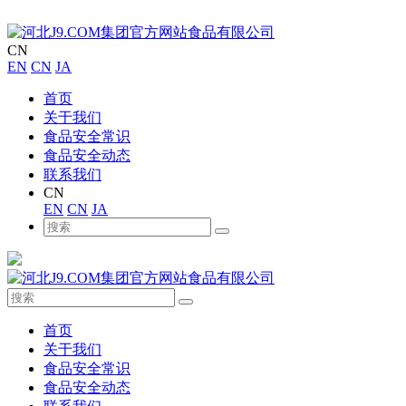
CN
EN
CN
JA
首页
关于我们
食品安全常识
食品安全动态
联系我们
CN
EN
CN
JA
首页
关于我们
食品安全常识
食品安全动态