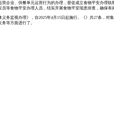
营企业、供餐单元运营行为的办理，督促成立食物平安办理轨制
安员等食物平安办理人员，结实开展食物平安现患排查，确保有
监视办理》，自2025年4月15日起施行。《》共27条，对
义务等方面进行了。