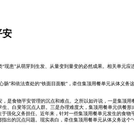
平安
现患”从萌芽到生发、从量变到量变的必然成果。相关单元应
肠”和依法查处的“铁面目面貌”，牵住集顶用餐单元从体义务这
，是食物平安管理的沉点和难点。之所以如许说，一是集顶用餐
学生、白叟等沉点人群。三是办理难度大，集顶用餐单元供餐形
正在于强化义务担任。近年来，针对一些集顶用餐单元发生的食物
都指出的沉点问题。现实表白，牵住集顶用餐单元从体义务这个“