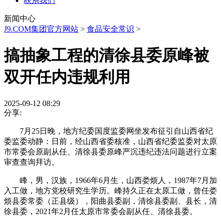
联系我们
新闻中心
J9.COM集团官方网站
>
食品安全常识
>
搞抽象工程的清徐县委原峰被
双开任内违规利用
2025-09-12 08:29
分享:
7月25日晚，地方纪委国度监委网坐发布征引自山西省纪
委监委动静：日前，经山西省委核准，山西省纪委监委对太原
市常委会原副从任、清徐县委原峰严沉违纪违法问题进行立案
审查查询拜访。
峰，男，汉族，1966年6月生，山西娄烦人，1987年7月加
入工做，地方党校研究生学历。峰持久正在太原工做，曾任娄
烦县委常委（正县级），阳曲县委副，清徐县委副、县长，清
徐县委，2021年2月任太原市常委会副从任、清徐县委。