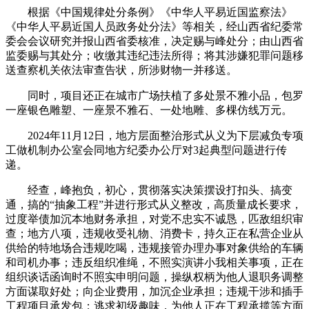
根据《中国规律处分条例》《中华人平易近国监察法》
《中华人平易近国人员政务处分法》等相关，经山西省纪委常
委会会议研究并报山西省委核准，决定赐与峰处分；由山西省
监委赐与其处分；收缴其违纪违法所得；将其涉嫌犯罪问题移
送查察机关依法审查告状，所涉财物一并移送。
同时，项目还正在城市广场扶植了多处景不雅小品，包罗
一座银色雕塑、一座景不雅石、一处地雕、多棵仿线万元。
2024年11月12日，地方层面整治形式从义为下层减负专项
工做机制办公室会同地方纪委办公厅对3起典型问题进行传
递。
经查，峰抱负，初心，贯彻落实决策摆设打扣头、搞变
通，搞的“抽象工程”并进行形式从义整改，高质量成长要求，
过度举债加沉本地财务承担，对党不忠实不诚恳，匹敌组织审
查；地方八项，违规收受礼物、消费卡，持久正在私营企业从
供给的特地场合违规吃喝，违规接管办理办事对象供给的车辆
和司机办事；违反组织准绳，不照实演讲小我相关事项，正在
组织谈话函询时不照实申明问题，操纵权柄为他人退职务调整
方面谋取好处；向企业费用，加沉企业承担；违规干涉和插手
工程项目承发包；逃求初级趣味，为他人正在工程承揽等方面