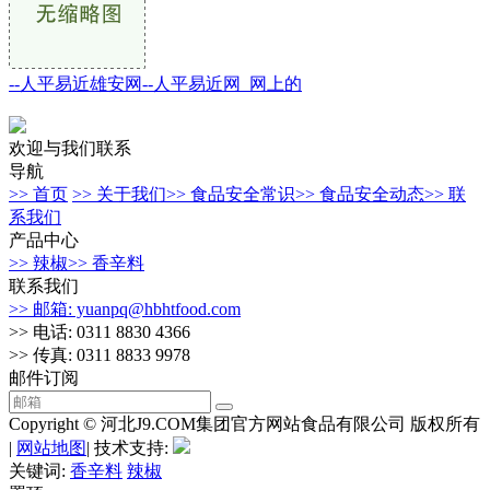
--人平易近雄安网--人平易近网_网上的
欢迎与我们联系
导航
>> 首页
>> 关于我们
>> 食品安全常识
>> 食品安全动态
>> 联
系我们
产品中心
>> 辣椒
>> 香辛料
联系我们
>> 邮箱: yuanpq@hbhtfood.com
>> 电话: 0311 8830 4366
>> 传真: 0311 8833 9978
邮件订阅
Copyright © 河北J9.COM集团官方网站食品有限公司 版权所有
|
网站地图
| 技术支持:
关键词:
香辛料
辣椒