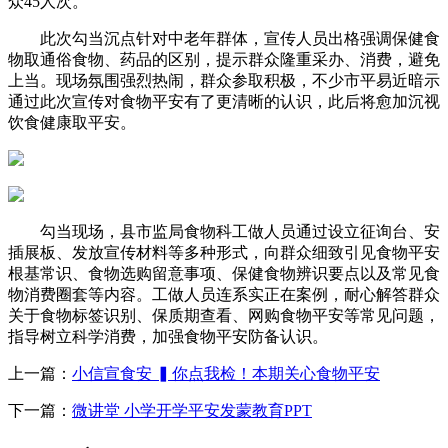
众45人次。
此次勾当沉点针对中老年群体，宣传人员出格强调保健食
物取通俗食物、药品的区别，提示群众隆重采办、消费，避免
上当。现场氛围强烈热闹，群众参取积极，不少市平易近暗示
通过此次宣传对食物平安有了更清晰的认识，此后将愈加沉视
饮食健康取平安。
勾当现场，县市监局食物科工做人员通过设立征询台、安
插展板、发放宣传材料等多种形式，向群众细致引见食物平安
根基常识、食物选购留意事项、保健食物辨识要点以及常见食
物消费圈套等内容。工做人员连系实正在案例，耐心解答群众
关于食物标签识别、保质期查看、网购食物平安等常见问题，
指导树立科学消费，加强食物平安防备认识。
上一篇：
小信宣食安 ▍你点我检！本期关心食物平安
下一篇：
微讲堂 小学开学平安发蒙教育PPT