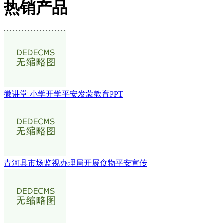
热销产品
微讲堂 小学开学平安发蒙教育PPT
青河县市场监视办理局开展食物平安宣传