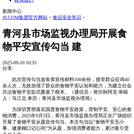
联系我们
新闻中心
J9.COM集团官方网站
>
食品安全常识
>
青河县市场监视办理局开展食
物平安宣传勾当 建
2025-09-10 10:35
分享:
此次宣传勾当放各类宣传材料100余份，接管群众征询40
余人次，无效加强了群众的食物平安认知和能力，为建立社会
共治食物平安款式奠基了根本。（通信员：努尔秋阿克 审稿
人：马江北 来历：青河县市场监视办理局）。
为深切贯彻落实国度食物平安政策，营制平安、安心的食
物消费，2025年9月5日，青河县市场监视办理局正在广场组织
开展了食物平安从题宣传勾当。本次勾当以“食物平安无小
事、健康糊口记心间”为从题，加强消费者能力，累计吸引受