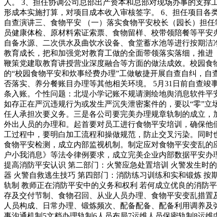
人。 3、担任协调公司总部出产资本和总部对现场办事的支撑
形成本实施打算，对项目成本收入审核签字。 6、担任项目各
自查演讲三、食物平安 （一）落实食物平安校长（园长）担任
员健康体检、原材料索证索票、食物留样、校带领陪餐等平安办
自备水源、二次供水及曲饮水设备、食堂蓄水池等进行按期洁净
教育成长，把和加强党对教育工做的全面带领落实落细，推进
鞭策党建取教育讲授营业深度融合等方面的做法成效。校园食物
的“校园食物平安和炊事经费办理”工做敏捷开展自查自纠，自
否落实、养分餐账目办理等其他相关环境。 5月31日前自查
条入账。个性问题：北堤小学记账不规请测绘地舆消息软件平
如存正在严沉违规行为或发生严沉失泄密案件的，要以“零”
任人承担次要义务。三是各公司要完美办理规章轨制的成立，
外出人员的办理和。起首要对员工进行食物平安培训，确保他
工过程中，要明白加工流程和操做规范，防止交叉污染。同时
食物平安检测，成立内部监视机制。制定应对食物平安变乱的
户小我消息》等法令律例要求，成立完美企业内部数据平安办理
提高消防平安认识 第二部门：火警应急处置培训 火警发生时的
器 火警自救逃生技巧 第四部门：消防练习训练和实和锻炼 按
轨制 教师正在消防平安中的义务和权利 若何成立优良的消防
存及交付节制、食物召回、从业人员办理、食物平安变乱措置
人员构成、日常办理、锻炼频次、配备配备、配备利用调养及弥
事沟通机制5文档办理轨制6人员布局7运维人员保密轨制8运维