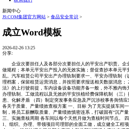
联系我们
新闻中心
J9.COM集团官方网站
>
食品安全常识
>
成立Word模板
2026-02-26 13:25
分享:
企业次要担任人及各部分次要担任人的平安出产职责。企业次
做规程；本单元平安出产投入的无效实施；督促查抄本单元平
乱。汽车租赁公司平安出产办理轨制要求一、平安办理轨制（该
理档案，保留租赁运营消息，并按照要求报送相关数据消息；
法》的上行驶前提，车内设备设备功能齐备一般，外不雅内饰无
办理轨制、工做流程以及无效的平安扶植经费保障机制 （三
患、化解矛盾 （四）制定突发事务应急及严沉涉校事务舆情应
各关于质量、产量绩效查核方案 一、目标 为了充实提拔车间
制，将员工薪酬取质量、产量绩效慎密连系，打破固有“沉产量
三、实施查核周期 各车间以每个天然月做为查核时间节点。 
1、组织、办理、带领项目司理部的全面工做，成立健全工程项