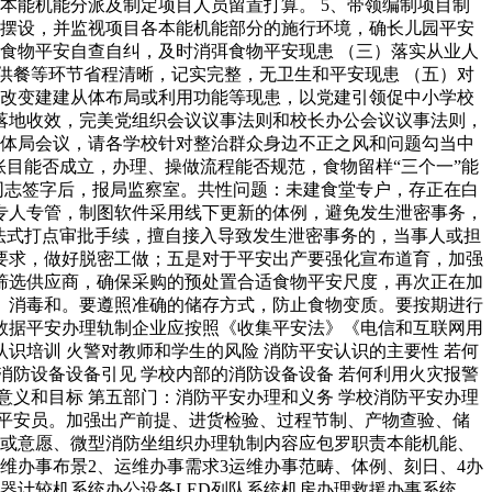
本能机能分派及制定项目人员留置打算。 5、带领编制项目制
置摆设，并监视项目各本能机能部分的施行环境，确长儿园平安
食物平安自查自纠，及时消弭食物平安现患 （三）落实从业人
供餐等环节省程清晰，记实完整，无卫生和平安现患 （五）对
规改变建建从体布局或利用功能等现患，以党建引领促中小学校
落地收效，完美党组织会议议事法则和校长办公会议议事法则，
教体局会议，请各学校针对整治群众身边不正之风和问题勾当中
目能否成立，办理、操做流程能否规范，食物留样“三个一”能
同志签字后，报局监察室。共性问题：未建食堂专户，存正在白
专人专管，制图软件采用线下更新的体例，避免发生泄密事务，
法式打点审批手续，擅自接入导致发生泄密事务的，当事人或担
要求，做好脱密工做；五是对于平安出产要强化宣布道育，加强
筛选供应商，确保采购的预处置合适食物平安尺度，再次正在加
、消毒和。要遵照准确的储存方式，防止食物变质。要按期进行
数据平安办理轨制企业应按照《收集平安法》《电信和互联网用
培训 火警对教师和学生的风险 消防平安认识的主要性 若何
消防设备设备引见 学校内部的消防设备设备 若何利用火灾报警
意义和目标 第五部门：消防平安办理和义务 学校消防平安办理
物平安员。加强出产前提、进货检验、过程节制、产物查验、储
职或意愿、微型消防坐组织办理轨制内容应包罗职责本能机能、
维办事布景2、运维办事需求3运维办事范畴、体例、刻日、4办
办事器计较机系统办公设备LED列队系统机房办理救援办事系统，