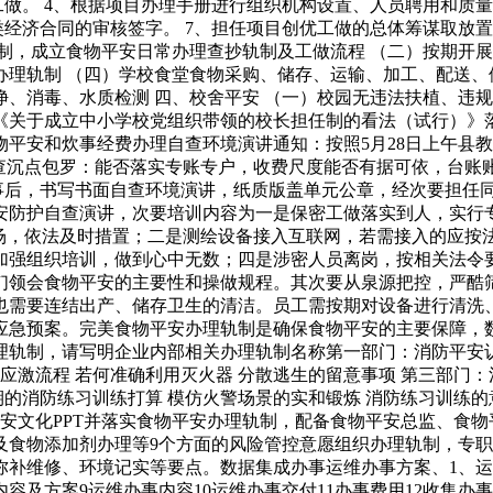
工做。 4、根据项目办理手册进行组织机构设置、人员聘用和质量
类经济合同的审核签字。 7、担任项目创优工做的总体筹谋取放
制，成立食物平安日常办理查抄轨制及工做流程 （二）按期开展
理轨制 （四）学校食堂食物采购、储存、运输、加工、配送、
、消毒、水质检测 四、校舍平安 （一）校园无违法扶植、违
《关于成立中小学校党组织带领的校长担任制的看法（试行）》
平安和炊事经费办理自查环境演讲通知：按照5月28日上午县
查沉点包罗：能否落实专账专户，收费尺度能否有据可依，台账账
竣事后，书写书面自查环境演讲，纸质版盖单元公章，经次要担任
安防护自查演讲，次要培训内容为一是保密工做落实到人，实行
立场，依法及时措置；二是测绘设备接入互联网，若需接入的应按
加强组织培训，做到心中无数；四是涉密人员离岗，按相关法令
们领会食物平安的主要性和操做规程。其次要从泉源把控，严酷
也需要连结出产、储存卫生的清洁。员工需按期对设备进行清洗
应急预案。完美食物平安办理轨制是确保食物平安的主要保障，
轨制，请写明企业内部相关办理轨制名称第一部门：消防平安认识
应激流程 若何准确利用灭火器 分散逃生的留意事项 第三部门：
期的消防练习训练打算 模仿火警场景的实和锻炼 消防练习训练的
平安文化PPT并落实食物平安办理轨制，配备食物平安总监、食
及食物添加剂办理等9个方面的风险管控意愿组织办理轨制，专
补维修、环境记实等要点。数据集成办事运维办事方案、1、运
内容及方案9运维办事内容10运维办事交付11办事费用12收集