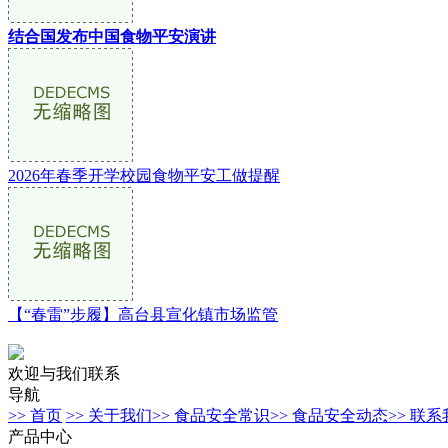
结合国发布中国食物平安演讲
2026年春季开学校园食物平安工做提醒
【“春雷”步履】高台县宣化镇市场监管
欢迎与我们联系
导航
>> 首页
>> 关于我们
>> 食品安全常识
>> 食品安全动态
>> 联
产品中心