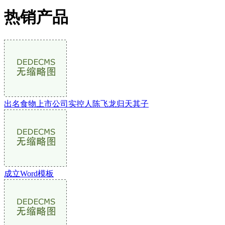
热销产品
出名食物上市公司实控人陈飞龙归天其子
成立Word模板