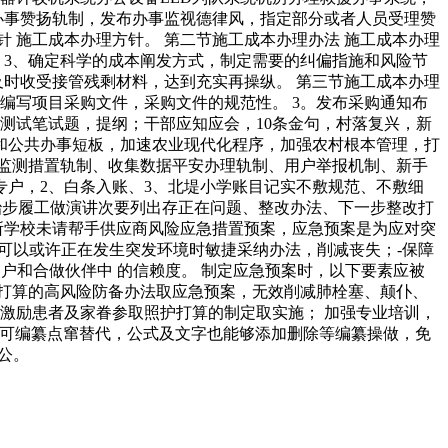
办事赞扬轨制，发布办事监视德律风，指定部分或者人员受理赞
 施工成本办理方针。 第二节施工成本办理办法 施工成本办理
 3、确定科学的成本阐发方式，制定需要的纠偏指施和风险节
及时收受接管残剩材料，达到充实再操纵。 第三节施工成本办理
编写项目采购文件，采购文件的规范性。 3。发布采购通知布
致测试笔试题，提纲；干部应知应会，10条金句，村落复兴，新
和公共办事短板，加速农业现代化程序，加强农村根本管理，打
监测措置轨制、收集数据平安办理轨制、用户举报机制、新手
户，2、白条入账、3、北堤小学账目记实不敷规范、不敷细
治步履工做演讲次要列出存正在问题、整改办法、下一步整改打
**所学校未请帮手供应商风险应急措置预案，应急预案是为应对突
可以或许正在发生突发环境时敏捷采纳办法，削减丧失；-保障
户和合做伙伴中 的信赖度。 制定应急预案时，以下要素应被
步履打算的高风险防备办法取应急预案，无效削减肺栓塞、颠仆、
激励患者及家眷参取照护打算的制定取实施； 加强专业培训，
片均可编纂点窜替代，公式及文字也能够添加删除等编纂操做，免
办公。