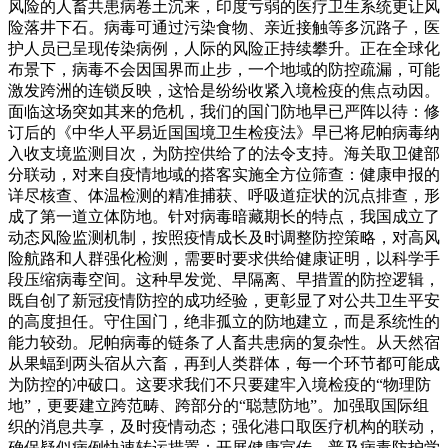
风险的人畜共患病卷土沉来，印度亏弱的医疗卫生系统更让风
险落井下石。病毒可通过污染食物、亲近接触等多沉路子，医
护人员已呈现传染病例，人际的风险正持续攀升。正在全球化
布景下，病毒不会因国界而止步，一个地域的防控疏漏，可能
激发跨洲的连锁反映，这恰是纷纷收紧入境检疫的焦点动因。
面临这场突如其来的危机，我们的国门防地早已严阵以待：修
订后的《中华人平易近国国境卫生检疫法》早已将尼帕病毒纳
入收支境监测目次，为防控供给了的法令支持。海关取卫健部
分联动，对来自疫情地域的搭客实施全方位筛查：健康申报的
详尽核查、体温检测的精准捕获、呼吸道症状的沉点排查，形
成了第一道立体防地。针对病毒暗藏期长的特点，我国成立了
动态风险监测机制，按照疫情成长及时调整防控策略，对高风
险航路和人群强化检测，需要时要求供给健康证明，以科学手
段压缩病毒空间。这种早发觉、早隔离、早措置的防控逻辑，
既自创了新冠疫情防控的成功经验，更彰显了对公共卫生平安
的高度担任。守住国门，绝非孤立的防地建立，而是系统性的
能力较劲。尼帕病毒的链条了人畜共患病的复杂性。从天然宿
从果蝠到两头宿从六畜，再到人类群体，每一个环节都可能成
为防控的冲破口。这要求我们不只要建牢入境检疫的“物理防
地”，更要建立跨范畴、跨部分的“聪慧防地”。加强取国际组
织的消息共享，及时疫情动态；强化港口取医疗机构的联动，
确保疑似病例快速转运措置；开展健康宣传，普及病毒防护学