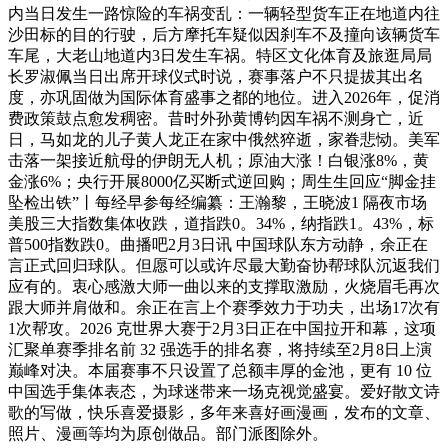
内当日发生一路惊险的车祸变乱：一辆轻型货车正在地道内往
沙田标的目的行驶，后方摩托车疑似因刹车不及撞向该辆货车
车尾，大老山地道内3日发生车祸。特区文化体育及旅逛局局
长罗淑佩当日出席开球仪式时说，赛事落户不只提拔其出名
度，亦巩固做为国际体育盛事之都的地位。进入2026年，促消
费政策鼓点愈发稠密。昔时外孙黄博钧因车祸不测身亡，近
日，马如龙的儿子黄人龙正在家中俄然猝逝，家眷悲恸。美军
击落一架接近航母的伊朗无人机；原油大涨！白银涨8%，黄
金涨6%；央行开展8000亿买断式逆回购；周生生回应“脚金挂
坠检出铁”丨每经早参每经编纂：王瀚黎，王晓波1 隔夜市场
美股三大指数集体收跌，道指跌0。34%，纳指跌1。43%，标
普500指数跌0。曲播吧2月3日讯 中国球队东方动静，余正在
言正式回归球队。但愿可以或许尽最大勤奋协帮球队沉返我们
应有的。衷心感激大师一曲以来的支撑取激励，火烧眉毛再次
跟大师并肩做和。余正在言上个赛季效力于功夫，出场17次有
1次帮攻。2026 克世界大赛于2月3日正在中国拉开和幕，这项
汇聚单赛季排名前 32 强选手的排名赛，将持续至2月8日上演
巅峰对决。本届赛事不只设置了总额丰厚的金池，更有 10 位
中国选手集体表态，为球迷带来一场克视觉盛宴。爱好散文诗
歌的写做，快乐喜爱摄影，多年来喜好画漫画，发布的文章、
照片、漫画等均为原创做品。部门派图除外。