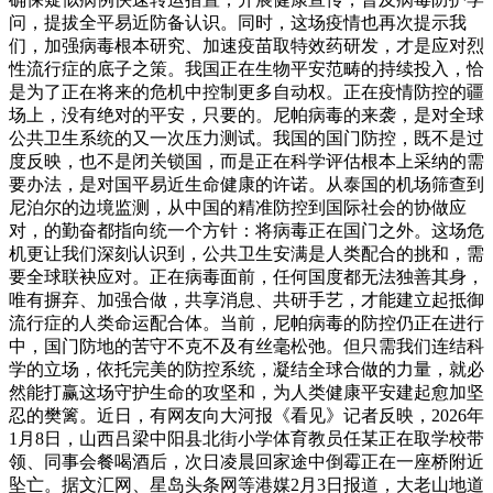
问，提拔全平易近防备认识。同时，这场疫情也再次提示我
们，加强病毒根本研究、加速疫苗取特效药研发，才是应对烈
性流行症的底子之策。我国正在生物平安范畴的持续投入，恰
是为了正在将来的危机中控制更多自动权。正在疫情防控的疆
场上，没有绝对的平安，只要的。尼帕病毒的来袭，是对全球
公共卫生系统的又一次压力测试。我国的国门防控，既不是过
度反映，也不是闭关锁国，而是正在科学评估根本上采纳的需
要办法，是对国平易近生命健康的许诺。从泰国的机场筛查到
尼泊尔的边境监测，从中国的精准防控到国际社会的协做应
对，的勤奋都指向统一个方针：将病毒正在国门之外。这场危
机更让我们深刻认识到，公共卫生安满是人类配合的挑和，需
要全球联袂应对。正在病毒面前，任何国度都无法独善其身，
唯有摒弃、加强合做，共享消息、共研手艺，才能建立起抵御
流行症的人类命运配合体。当前，尼帕病毒的防控仍正在进行
中，国门防地的苦守不克不及有丝毫松弛。但只需我们连结科
学的立场，依托完美的防控系统，凝结全球合做的力量，就必
然能打赢这场守护生命的攻坚和，为人类健康平安建起愈加坚
忍的樊篱。近日，有网友向大河报《看见》记者反映，2026年
1月8日，山西吕梁中阳县北街小学体育教员任某正在取学校带
领、同事会餐喝酒后，次日凌晨回家途中倒霉正在一座桥附近
坠亡。据文汇网、星岛头条网等港媒2月3日报道，大老山地道