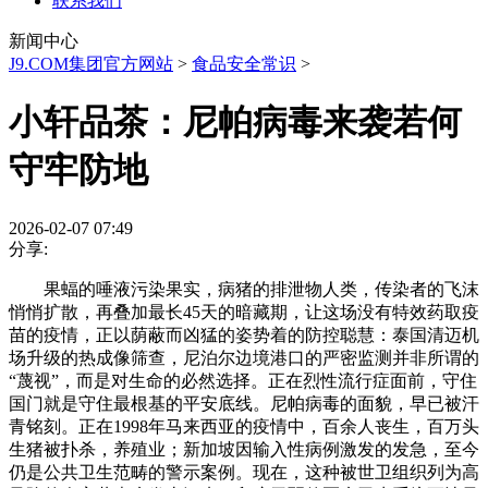
联系我们
新闻中心
J9.COM集团官方网站
>
食品安全常识
>
小轩品茶：尼帕病毒来袭若何
守牢防地
2026-02-07 07:49
分享:
果蝠的唾液污染果实，病猪的排泄物人类，传染者的飞沫
悄悄扩散，再叠加最长45天的暗藏期，让这场没有特效药取疫
苗的疫情，正以荫蔽而凶猛的姿势着的防控聪慧：泰国清迈机
场升级的热成像筛查，尼泊尔边境港口的严密监测并非所谓的
“蔑视”，而是对生命的必然选择。正在烈性流行症面前，守住
国门就是守住最根基的平安底线。尼帕病毒的面貌，早已被汗
青铭刻。正在1998年马来西亚的疫情中，百余人丧生，百万头
生猪被扑杀，养殖业；新加坡因输入性病例激发的发急，至今
仍是公共卫生范畴的警示案例。现在，这种被世卫组织列为高