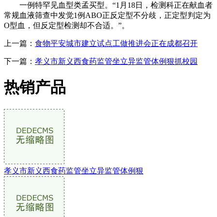
一例特罕见血型类孟买型。“1月18日，检测科正在献血者
常规血液筛查中发觉1例ABO正反定型不分歧，正定型判定为
O型血，但反定型检测却不合适。”。
上一篇：
食物平安城市建立试点工做推进会正在成都召开
下一篇：
孝义市新义西食药监管坐立异监管体例狠抓校园
热销产品
孝义市新义西食药监管坐立异监管体例狠