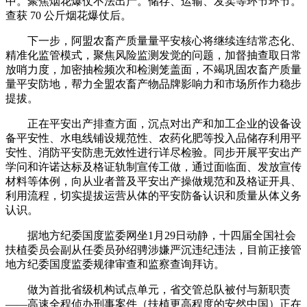
中。聚焦烟花爆仗不法出产。储存、运输、发卖等环节环节。
查获 70 公斤烟花爆仗后。
下一步，阿盟农畜产质量量平安核心将继续连结常态化、
精准化监管模式，聚焦风险监测发觉的问题，加督抽查取日常
放哨力度，加密抽检频次和检测笼盖面，不竭巩固农畜产质量
量平安防地，帮力全盟农畜产物品牌影响力和市场所作力稳步
提拔。
正在平安出产排查方面，沉点对出产和加工企业的设备设
备平安性、水电线铺设规范性、农药化肥等投入品储存利用平
安性、消防平安防患无效性进行详尽检验。同步开展平安出产
学问和许诺达标及格证轨制宣传工做，通过面临面、发放宣传
材料等体例，向从业者普及平安出产操做规范和及格证开具、
利用流程，切实提拔运营从体的平安防备认识和质量从体义务
认识。
据地方纪委国度监委网坐1月29日动静，十四届全国社会
扶植委员会副从任委员孙绍骋涉嫌严沉违纪违法，目前正接管
地方纪委国度监委规律审查和监察查询拜访。
做为首批省级机构试点单元，省交管总队被付与新职责
——高速全程侦办刑事案件（扶植更高程度的安然中国）正在