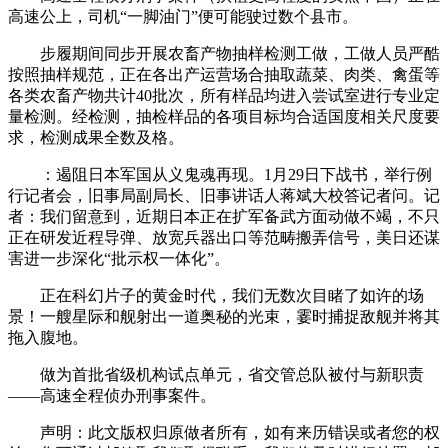
高速公上，司机“一脚油门”便可能驶过数个县市。
步履期间同步开展农畜产物抽样检测工做，工做人员严酷
按照抽样规范，正在各出产运营场合抽取蔬菜、肉类、禽蛋等
各类农畜产物共计40批次，所有样品均进入尝试室进行专业定
量检测。经检测，抽检样品的各项目标均合适国度相关尺度要
求，检测成果全数及格。
：遏阻日本军国从义鬼魂再现。1月29日下战书，举行例
行记者会，旧事局副局长、旧事讲话人蒋斌大校答记者问。记
者：我们留意到，近期日本正在扩军备武方面动做不竭，不只
正在研发近程导弹、放宽兵器出口等范畴搬弄信号，美日还谋
害进一步深化“批示权一体化”。
正在科幻片子的黄金时代，我们无数次目睹了如许的场
景！一艘星际和舰射出一道奥秘的光束，霎时捕捉敌舰并将其
拖入腹地。
做为首批省级机构试点单元，省交管总队被付与新职责
——高速全程侦办刑事案件。
声明：此文版权归原做者所有，如有来历错误或者您的权