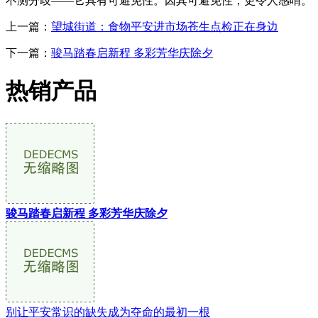
不测分歧——它具有可避免性。因其可避免性，更令人感喟。
上一篇：
望城街道：食物平安进市场苍生点检正在身边
下一篇：
骏马踏春启新程 多彩芳华庆除夕
热销产品
骏马踏春启新程 多彩芳华庆除夕
别让平安常识的缺失成为夺命的最初一根