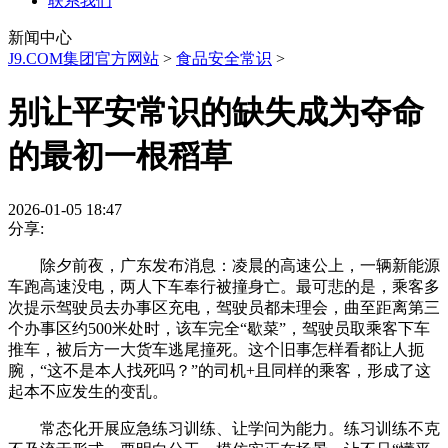
联系我们
新闻中心
J9.COM集团官方网站
>
食品安全常识
>
别让平安常识的缺失成为夺命
的最初一根稻草
2026-01-05 18:47
分享:
除夕前夜，广东发布消息：凌晨的高速公上，一辆新能源
车跑高速没电，两人下车奉行被撞身亡。最可悲的是，乘客多
次提示驾驶员去办事区充电，驾驶员都未理会，曲至距离第三
个办事区约500米处时，该车完全“歇菜”，驾驶员取乘客下车
推车，被后方一大货车逃尾撞死。这个旧事怎样看都让人扼
腕，“这不是本人找死吗？”的司机+且同样的乘客，形成了这
起本不应发生的变乱。
常态化开展应急练习训练、让学问为能力。练习训练不克