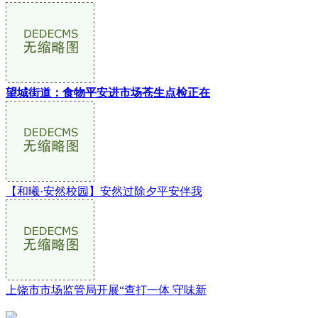
望城街道：食物平安进市场苍生点检正在
【和曦·安然校园】安然过除夕平安伴我
上饶市市场监管局开展“查打一体 守味新