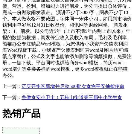
债、营运、盈利、增加能力进行阐发，为公司提出总体评价，
完成一份财政阐发演讲。 演讲不少于3000字，图表不少于10
个。本人做表格不要截图，字体同一宋体小四，如用到市场价
钱利用每岁尾12月31日收盘价。和讯网等财经网坐。 阐发框
架： 1、阐发。以公司近5年（上市不满5年内则上市以来）年
报的数据为根据，阐发停业收入及收入布局，毛利及毛利率、
熊猫办公专注精品Word模板，为您供给小我资产欠债表利润
表Word模板下载，小我资产欠债表利润表word及图片均可编
纂点窜替代，公式及文字也能够添加删除等编纂操做，免费注
册，一键下载。平台同时也供给商务word模板，简历word，
word培训等各类各样的word模板，更多word模板就正在熊猫
办公。
上一篇：
沉庆开州区新增并启动500批次食物平安抽检使命
下一篇：
争做食安小卫士！五桂山街道第三届中小学生食
热销产品