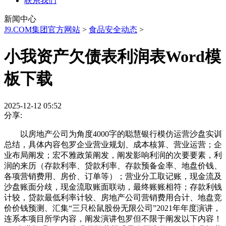
联系我们
新闻中心
J9.COM集团官方网站
>
食品安全动态
>
小我资产欠债表利润表Word模
板下载
2025-12-12 05:52
分享:
以房地产公司为角度4000字的聪慧银行模仿运营沙盘实训
总结，具体内容包罗企业营业规划、成本核算、营业运营；企
业布局阐发；宏不雅政策阐发，阐发影响利润的次要要素，利
润的来历（存款利率、贷款利率、存款预备金率、地盘价钱、
各项营销费用、房价、订单等）；营业分工取记账，现金流及
沙盘账面分歧，现金流取账面联动，最终账账相符；存款利钱
计较，贷款最低利率计较、房地产公司营销费用合计、地盘竞
价价钱预测、汇集“三只松鼠股份无限公司”2021年年度演讲，
连系本项目所学内容，阐发演讲包罗但不限于阐发以下内容！