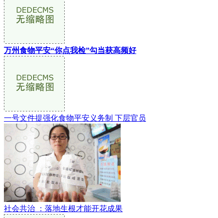
万州食物平安“你点我检”勾当获高频好
一号文件提强化食物平安义务制 下层官员
社会共治 ：落地生根才能开花成果