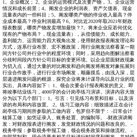
1。企业概况； 2。企业的运营模式及次要产物， 3。企业运营
情况和成长前景；4。阐发企业的利润表、资产欠债表、现金
流量表内的一些科目；5。阐发哪类产物的停业收入最高？停
业成本最高？停业利润最高？6。对比近2020年取2021年财政
报表数据，哪类产物发卖增加最快？7。将来企业应若何优化
现有的产物布局？，现金流量表），从偿债能力、成长能力、
盈利能力、运营能力四大视角出发，使用财政报表阐发理论和
方式，连系行业布景、宏不雅政策，用行业阐发法察看某一期
间方针公司外行业中的程度环境；同时，采用趋向图解法察看
分歧时间段内方针公司目标的变更环境。以企业层面财政现象
为切入点，通过大量的对比阐发和趋向阐发将阐发对象拓展到
行业合作敌手，进行行业市场阐发，顺藤摸瓜，由浅入深，层
层递进阐发问题的根源，探究企业将来计谋导向以及行业的现
实出。具体内容如下： 1、领会次要会计报表阐发的意义、即
将竣事结业练习，4000字的会计岗亭练习演讲。演讲内容大致
分为以下几个部门： 1。引言：引见练习布景和目标，以及演
讲的布局和内容放置。 2。练习工做内容：细致描述正在会计
岗亭练习期间所参取的工做内容，包罗但不限于： -日常会计
核算工做：如凭证录入、账务处置、的编制等。 -财政演讲阐
发：对财政报表进行阐发，发觉财政情况的问题和改良的。 -
税务申报：参取税务申报工做，领会税务政策和操做流程。 -
内部节制和，现金流量表相关目标进行时间序列阐发，并对偿