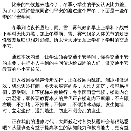
比来的气候越来越冷了，冬季小学生的平安认识比力差。
为了可以或许使孩同窗们平安的渡过这个严冬，下面是一些冬
季的平安学问。
冬季到临夜长昼短，雨、雪、雾气候多早上上学和下战书
下学时天比力黑，加上冬季雨、雪、雾气候多人体关节的矫捷
性较差反映也相对迟缓。所以请大师留意上学和下学时的交通
平安。
通过本次勾当，让学生领会交通平安学问，懂得交通平安
的主要，并把本人学到的学问传达给四周的人们，做交通平安
教育的小小宣传员。
进入校园要轻声慢步左行，正在校园内乱跑、溜冰和做逛
戏，切忌逃逐打闹，冬天衣服穿的多，人比力笨沉，很容易摔
倒，蒙受到。上下楼梯左侧通行，冬季因雨雪气候，楼道内会
比力湿滑，家长要教育本人的后代正在楼道内不疯闹，不左顾
右盼，不拥堵，不推搡，不惊叫，不做溜冰动做。发生拥堵
时，立定坐好，退到墙边。防止不测变乱的发生。
正在我们的进修时代，大师必定对各类从题班会都很熟悉
吧？从题班会有益于提高学生的认知能力和教育能力，更有益