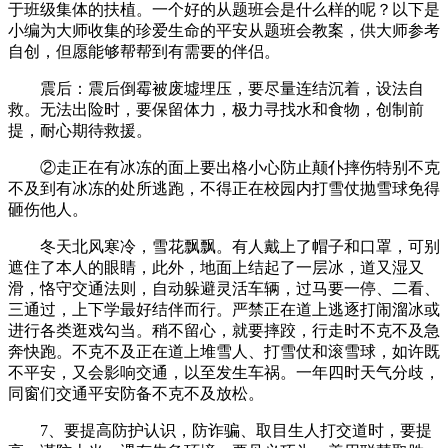
于班级集体的扶植。一个好的从题班会是什么样的呢？以下是
小编为大师收集的珍爱生命的平安从题班会教案，供大师参考
自创，但愿能够帮帮到有需要的伴侣。
震后：震后倒霉被废墟埋压，要尽量连结沉着，设法自
救。无法出险时，要保留体力，极力寻找水和食物，创制前
提，耐心期待救援。
②走正在有冰冻的面上要出格小心防止颠仆摔伤特别不克
不及到有冰冻的处所逃跑，不得正在校园内打雪仗抛雪球免得
砸伤他人。
冬天北风寒冷，雪花飘飘。有人戴上了帽子和口罩，可别
遮住了本人的眼睛，此外，地面上结起了一层冰，道又湿又
滑，恪守交通法则，自动躲避灵活车辆，过马要一停、二看、
三通过，上下学最好结伴而行。严禁正在道上逃逐打闹溜冰或
进行各类逛戏勾当。稍不留心，就要摔跤，行走时不克不及急
奔快跑。不克不及正在道上堆雪人、打雪仗和滚雪球，如许既
不平安，又会影响交通，以至发生车祸。一年四时天气分歧，
同窗们交通平安防备不克不及放松。
7、要提高防护认识，防诈骗、取目生人打交道时，要提