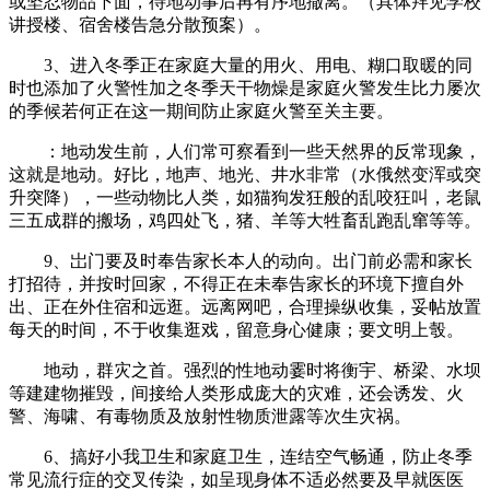
或坚忍物品下面，待地动事后再有序地撤离。（具体拜见学校
讲授楼、宿舍楼告急分散预案）。
3、进入冬季正在家庭大量的用火、用电、糊口取暖的同
时也添加了火警性加之冬季天干物燥是家庭火警发生比力屡次
的季候若何正在这一期间防止家庭火警至关主要。
：地动发生前，人们常可察看到一些天然界的反常现象，
这就是地动。好比，地声、地光、井水非常（水俄然变浑或突
升突降），一些动物比人类，如猫狗发狂般的乱咬狂叫，老鼠
三五成群的搬场，鸡四处飞，猪、羊等大牲畜乱跑乱窜等等。
9、岀门要及时奉告家长本人的动向。出门前必需和家长
打招待，并按时回家，不得正在未奉告家长的环境下擅自外
出、正在外住宿和远逛。远离网吧，合理操纵收集，妥帖放置
每天的时间，不于收集逛戏，留意身心健康；要文明上彀。
地动，群灾之首。强烈的性地动霎时将衡宇、桥梁、水坝
等建建物摧毁，间接给人类形成庞大的灾难，还会诱发、火
警、海啸、有毒物质及放射性物质泄露等次生灾祸。
6、搞好小我卫生和家庭卫生，连结空气畅通，防止冬季
常见流行症的交叉传染，如呈现身体不适必然要及早就医医