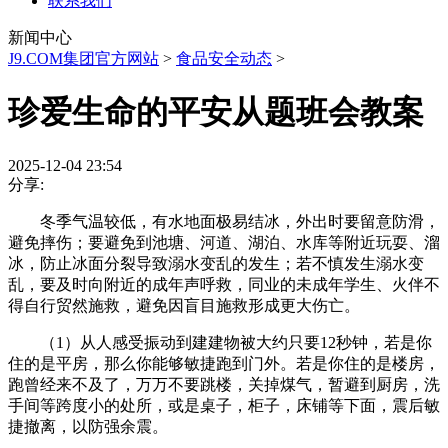
联系我们
新闻中心
J9.COM集团官方网站
>
食品安全动态
>
珍爱生命的平安从题班会教案
2025-12-04 23:54
分享:
冬季气温较低，有水地面极易结冰，外出时要留意防滑，
避免摔伤；要避免到池塘、河道、湖泊、水库等附近玩耍、溜
冰，防止冰面分裂导致溺水变乱的发生；若不慎发生溺水变
乱，要及时向附近的成年声呼救，同业的未成年学生、火伴不
得自行贸然施救，避免因盲目施救形成更大伤亡。
（1）从人感受振动到建建物被大约只要12秒钟，若是你
住的是平房，那么你能够敏捷跑到门外。若是你住的是楼房，
跑曾经来不及了，万万不要跳楼，关掉煤气，暂避到厨房，洗
手间等跨度小的处所，或是桌子，柜子，床铺等下面，震后敏
捷撤离，以防强余震。