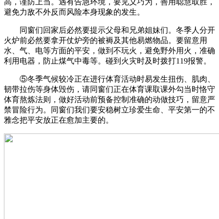
高，谨防上当。遇有告急环境，要见义巧为，善用聪慧取胜，
避免力敌不外反而风险本身现象的发生。
同窗们回家后必然要提示父母和兄弟姐妹们。冬季人分开
火炉前必然要拿开仗炉旁的被褥及其他易燃物品。要留意用
水、气、电等方面的平安，做到不玩火，避免野外用火，准确
利用电器，防止煤气中毒等。碰到火灾时及时拨打119报警。
⑤冬季气候较冷正在进行体育活动时易发生扭伤、肌肉、
韧带拉伤等身体毁伤，请同窗们正在体育课取课外勾当时恪守
体育熬炼法则，做好活动前预备控制准确的动做技巧，留意严
禁冒险行为。同窗们我们要安稳树立珍爱生命、平安第一的不
雅念把平安放正在愈加主要的。