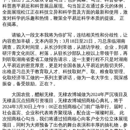
科普惠平易近和科普展品展现。勾当旨正在通过多元的体例，
全面展现松江正在科技立异和科学普及方面的最新和使用，激
发对科学的乐趣和热情，鞭策全平易近科学本质的提拔。 正
在揭幕。
请输入一段文本我将为你扩写，连结相关性和分歧性，让
内容愈加丰硕，文本内容为：3月18日至21日，习总亲临湖南
调查，四天时间里，从长沙到常德，从踏访学校、企业，到调
研汗青文化街区、村落，从驻长沙部队上校以上带领干部，再
到听取湖南省委省工做报告请示，这一主要行程不只是对湖南
人平易近的密意厚意，更是对全国各族人平易近的殷切关怀。
出格是习总关于教育取人才、科技取财产、取、粮食取管理、
化取经济等工做的一系列主要讲话，做为一名大学生，我深感
振奋，备受鼓励。正在？。
大国农批，醴献无棣。无棣农博城做为2024年严沉项目及
无棣县沉点招商引资项目，无棣农博城招商核心典礼，将于
2024年3月30日上午9：00正在招商核心门前广场举行。届时，
社会嘉宾、企业和代表将齐聚现场，配合这一璀璨时辰。 此
次招商核心勾当，我们将通过招商核心向客户全方位立体展现
项目，同时为大师预备了出色的舞台表演和丰厚的抽礼物，参