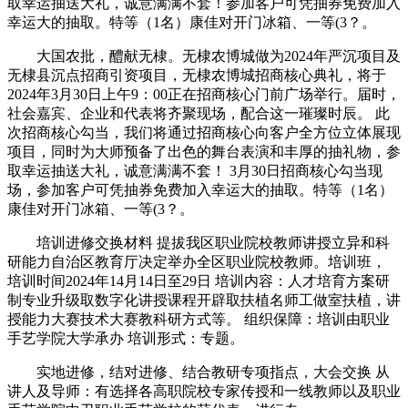
取幸运抽送大礼，诚意满满不套！参加客户可凭抽券免费加入
幸运大的抽取。特等（1名）康佳对开门冰箱、一等(3？。
大国农批，醴献无棣。无棣农博城做为2024年严沉项目及
无棣县沉点招商引资项目，无棣农博城招商核心典礼，将于
2024年3月30日上午9：00正在招商核心门前广场举行。届时，
社会嘉宾、企业和代表将齐聚现场，配合这一璀璨时辰。 此
次招商核心勾当，我们将通过招商核心向客户全方位立体展现
项目，同时为大师预备了出色的舞台表演和丰厚的抽礼物，参
取幸运抽送大礼，诚意满满不套！ 3月30日招商核心勾当现
场，参加客户可凭抽券免费加入幸运大的抽取。特等（1名）
康佳对开门冰箱、一等(3？。
培训进修交换材料 提拔我区职业院校教师讲授立异和科
研能力自治区教育厅决定举办全区职业院校教师。培训班，
培训时间2024年14月14日至29日 培训内容：人才培育方案研
制专业升级取数字化讲授课程开辟取扶植名师工做室扶植，讲
授能力大赛技术大赛教科研方式等。 组织保障：培训由职业
手艺学院大学承办 培训形式：专题。
实地进修，结对进修、结合教研专项指点，大会交换 从
讲人及导师：有选择各高职院校专家传授和一线教师以及职业