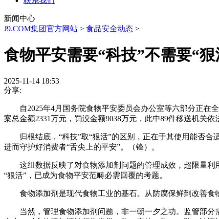
联系我们
新闻中心
J9.COM集团官方网站
>
食品安全动态
>
食物平安需要“科技”不需要“狠
2025-11-14 18:53
分享:
自2025年4月国务院食物平安委员会办公室等六部分正在全
案总金额2331万元，罚没金额9038万元，此中89件移送机关
归根结底，“科技”取“狠活”的区别，正在于其使用能否合
进而守护好消费者“舌尖上的平安”。（锋）。
这组数据反映了对食物添加剂问题的管理成效，超限量利用
“狠活”，已成为食物平安范畴必需回覆的考题。
食物添加剂是现代食物工业的基石。从防腐保鲜到改善食物口
当然，管理食物添加剂问题，非一朝一夕之功。监管部分需持