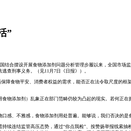
活”
国结合摆设开展食物添加剂问题分析管理步履以来，全国市场监管
依法逃查刑事义务。（见11月7日《日报》）。
适保障食物平安、消费者权益的需求，能否正在法令取尺度的框架
食物添加剂）乱象正在部门范畴仍较为凸起的现实。若何正在拥
感、不雅感，食物添加剂用处普遍。能够说，我们否决的是食
续连结监管高压态势，通过“你点我检”、按赞扬举报线索抽检