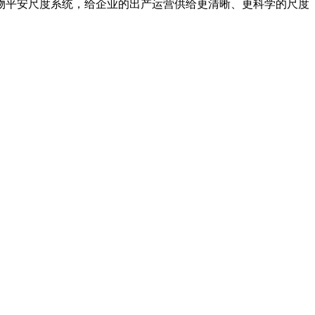
物平安尺度系统，给企业的出产运营供给更清晰、更科学的尺度