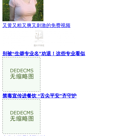
又黄又粗又爽又刺激的免费视频
别被“生僻专业名”劝退！这些专业看似
禁毒宣传进餐饮 “舌尖平安”齐守护