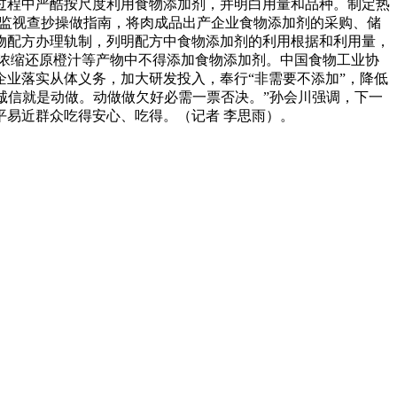
过程中严酷按尺度利用食物添加剂，并明白用量和品种。制定热
产监视查抄操做指南，将肉成品出产企业食物添加剂的采购、储
物配方办理轨制，列明配方中食物添加剂的利用根据和利用量，
浓缩还原橙汁等产物中不得添加食物添加剂。中国食物工业协
业落实从体义务，加大研发投入，奉行“非需要不添加”，降低
诚信就是动做。动做做欠好必需一票否决。”孙会川强调，下一
易近群众吃得安心、吃得。（记者 李思雨）。