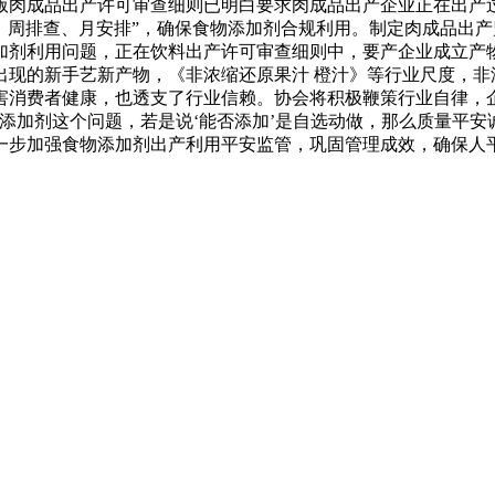
版肉成品出产许可审查细则已明白要求肉成品出产企业正在出产
、周排查、月安排”，确保食物添加剂合规利用。制定肉成品出
加剂利用问题，正在饮料出产许可审查细则中，要产企业成立产
出现的新手艺新产物，《非浓缩还原果汁 橙汁》等行业尺度，非
害消费者健康，也透支了行业信赖。协会将积极鞭策行业自律，企
添加剂这个问题，若是说‘能否添加’是自选动做，那么质量平安
一步加强食物添加剂出产利用平安监管，巩固管理成效，确保人平