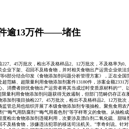
件逾13万件——堵住
。45万批次，检出不及格样品2。12万批次，不及格率为0。
关企业下架、召回不及格食物，并对相关食物出产运营企业依法
等6部分结合印发《食物添加剂问题分析管理方案》，正在全国
畴、超限量利用食物添加剂案件13180件，涉案金额2331万
。消费者担忧食物出产运营者将其当成过时变质原材料的“”、以
、超限量利用食物添加剂问题获得无效遏制，但部门范畴仍存正在
加剂项目抽检227。45万批次，检出不及格样品2。12万批次，
监管总局也组织开展了本级食物添加剂专项抽检。聚焦食用农产
剂”“晦气用防腐剂”“晦气用着色剂”等字样寄义的食物。从抽
程度检出食物添加剂违规利用，次要涉及漂白剂二氧化硫、甜味
回不及格食物，涉嫌违法犯罪的移送司法机关。”李奇剑说。针