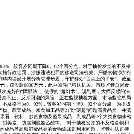
93%，较客岁同期下降0。02个百分点。对于抽检发觉的不及格
实施行政惩罚，涉嫌违法犯罪的移送司法机关。严酷食物添加剂
范畴内摆设开展分析管理步履，守护群众“舌尖上的平安”。截至
元，罚没款9038万元，此中89件已移送机关。市场监管总局食
次充好的“障眼法”、使假的“鬼幻术”。说到底，大师反感的法
屡禁不止、反弹回潮的风险。正在监视抽检方面，市场监管总局
不及格率为0。93%，较客岁同期下降0。02个百分点。为提拔
物、蔬菜成品、粮食加工品等21类“两超”问题高发品类，并沉
检成果看，饮料、炒货食物及坚果成品、乳成品等7个大类食物未检
剂甜美素、防腐剂脱氢乙酸等。“对于抽检发觉的不及格食物和
对肉成品等高频消费品类的食物添加剂利用问题，监管办法正持