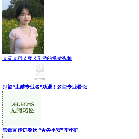
又黄又粗又爽又刺激的免费视频
别被“生僻专业名”劝退！这些专业看似
禁毒宣传进餐饮 “舌尖平安”齐守护