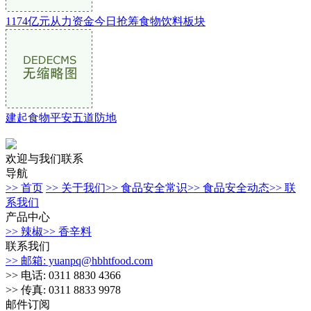
1174亿元从力资金今日抢筹食物饮料板块
建起食物平安五道防地
欢迎与我们联系
导航
>> 首页
>> 关于我们
>> 食品安全常识
>> 食品安全动态
>> 联
系我们
产品中心
>> 辣椒
>> 香辛料
联系我们
>> 邮箱: yuanpq@hbhtfood.com
>> 电话: 0311 8830 4366
>> 传真: 0311 8833 9978
邮件订阅