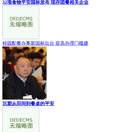
32项食物平安国标发布 现存团餐相关企业
校园配餐办事新国标出台 提高办理门槛建
沉塑从田间到餐桌的平安