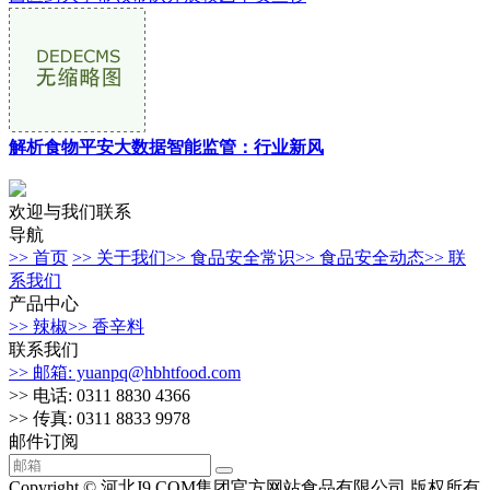
解析食物平安大数据智能监管：行业新风
欢迎与我们联系
导航
>> 首页
>> 关于我们
>> 食品安全常识
>> 食品安全动态
>> 联
系我们
产品中心
>> 辣椒
>> 香辛料
联系我们
>> 邮箱: yuanpq@hbhtfood.com
>> 电话: 0311 8830 4366
>> 传真: 0311 8833 9978
邮件订阅
Copyright © 河北J9.COM集团官方网站食品有限公司 版权所有