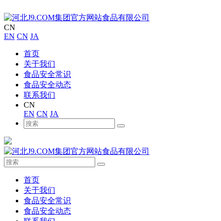
CN
EN
CN
JA
首页
关于我们
食品安全常识
食品安全动态
联系我们
CN
EN
CN
JA
首页
关于我们
食品安全常识
食品安全动态