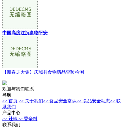
中国高度注沉食物平安
【新春走大集】庆城县食物药品查验检测
欢迎与我们联系
导航
>> 首页
>> 关于我们
>> 食品安全常识
>> 食品安全动态
>> 联
系我们
产品中心
>> 辣椒
>> 香辛料
联系我们