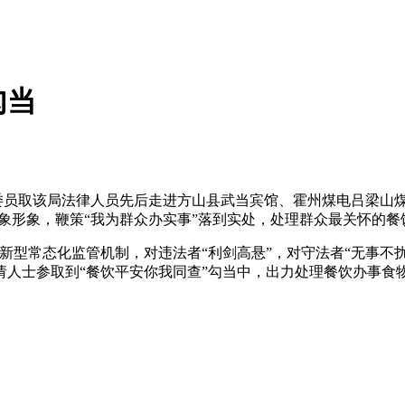
勾当
员取该局法律人员先后走进方山县武当宾馆、霍州煤电吕梁山煤
景象形象，鞭策“我为群众办实事”落到实处，处理群众最关怀的
型常态化监管机制，对违法者“利剑高悬”，对守法者“无事不扰
请人士参取到“餐饮平安你我同查”勾当中，出力处理餐饮办事食
。