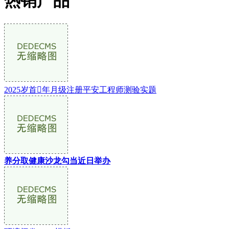
热销产品
2025岁首年月级注册平安工程师测验实题
养分取健康沙龙勾当近日举办