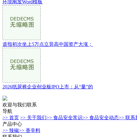
环境阐发Word模板
道指初次坐上5万点立异高中国资产大涨；
2026纸尿裤企业创业板IPO上市：从“量”的
欢迎与我们联系
导航
>> 首页
>> 关于我们
>> 食品安全常识
>> 食品安全动态
>> 联
产品中心
>> 辣椒
>> 香辛料
联系我们