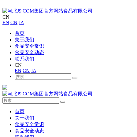
CN
EN
CN
JA
首页
关于我们
食品安全常识
食品安全动态
联系我们
CN
EN
CN
JA
首页
关于我们
食品安全常识
食品安全动态