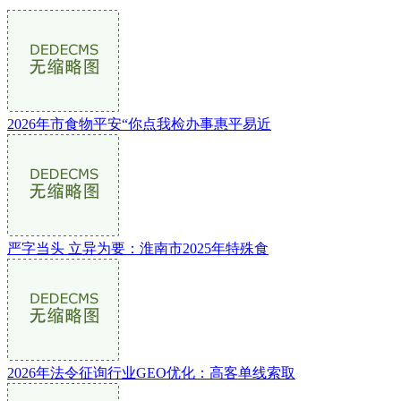
2026年市食物平安“你点我检办事惠平易近
严字当头 立异为要：淮南市2025年特殊食
2026年法令征询行业GEO优化：高客单线索取